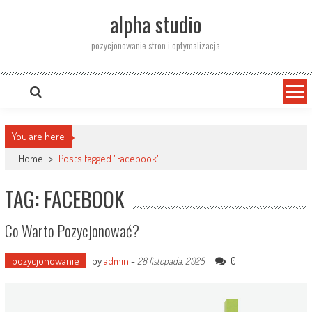
Skip
alpha studio
to
content
pozycjonowanie stron i optymalizacja
You are here
Home
>
Posts tagged "Facebook"
TAG: FACEBOOK
Co Warto Pozycjonować?
pozycjonowanie
by
admin
-
0
28 listopada, 2025