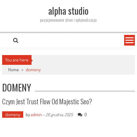
Skip
alpha studio
to
content
pozycjonowanie stron i optymalizacja
You are here
Home
>
domeny
DOMENY
Czym Jest Trust Flow Od Majestic Seo?
domeny
by
admin
-
0
26 grudnia, 2025