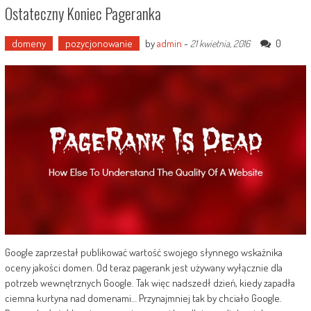
Ostateczny Koniec Pageranka
domeny
pozycjonowanie
by
admin
-
0
21 kwietnia, 2016
Google zaprzestał publikować wartość swojego słynnego wskaźnika
oceny jakości domen. Od teraz pagerank jest używany wyłącznie dla
potrzeb wewnętrznych Google. Tak więc nadszedł dzień, kiedy zapadła
ciemna kurtyna nad domenami… Przynajmniej tak by chciało Google.