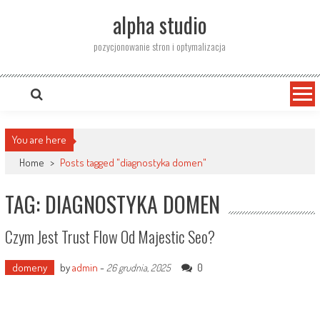
Skip
alpha studio
to
content
pozycjonowanie stron i optymalizacja
You are here
Home
>
Posts tagged "diagnostyka domen"
TAG: DIAGNOSTYKA DOMEN
Czym Jest Trust Flow Od Majestic Seo?
domeny
by
admin
-
0
26 grudnia, 2025