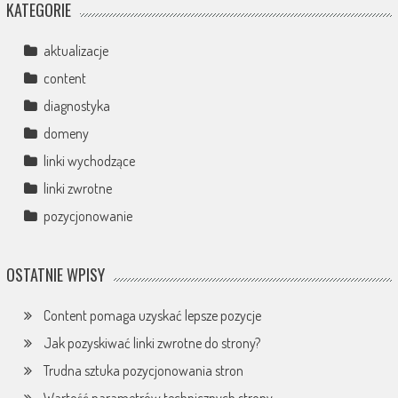
KATEGORIE
aktualizacje
content
diagnostyka
domeny
linki wychodzące
linki zwrotne
pozycjonowanie
OSTATNIE WPISY
Content pomaga uzyskać lepsze pozycje
Jak pozyskiwać linki zwrotne do strony?
Trudna sztuka pozycjonowania stron
Wartość parametrów technicznych strony