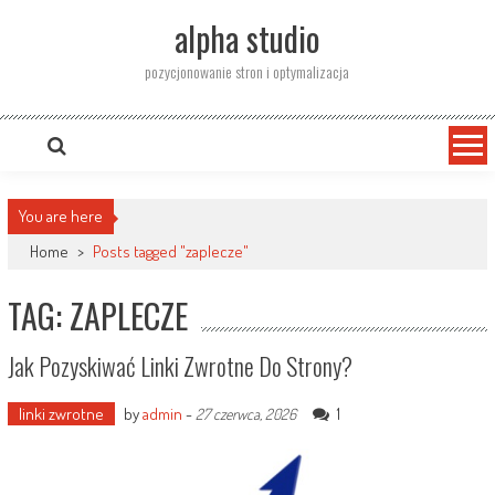
Skip
alpha studio
to
content
pozycjonowanie stron i optymalizacja
You are here
Home
>
Posts tagged "zaplecze"
TAG: ZAPLECZE
Jak Pozyskiwać Linki Zwrotne Do Strony?
linki zwrotne
by
admin
-
1
27 czerwca, 2026