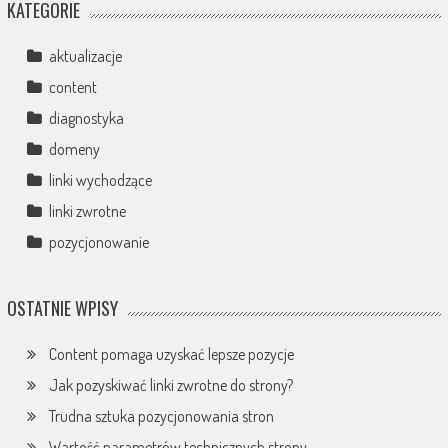
KATEGORIE
aktualizacje
content
diagnostyka
domeny
linki wychodzące
linki zwrotne
pozycjonowanie
OSTATNIE WPISY
Content pomaga uzyskać lepsze pozycje
Jak pozyskiwać linki zwrotne do strony?
Trudna sztuka pozycjonowania stron
Wartość parametrów technicznych strony