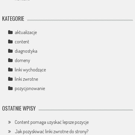
KATEGORIE
aktualizacje
content
diagnostyka
domeny
linki wychodzące
linki zwrotne
pozycjonowanie
OSTATNIE WPISY
Content pomaga uzyskać lepsze pozycje
Jak pozyskiwać linki zwrotne do strony?