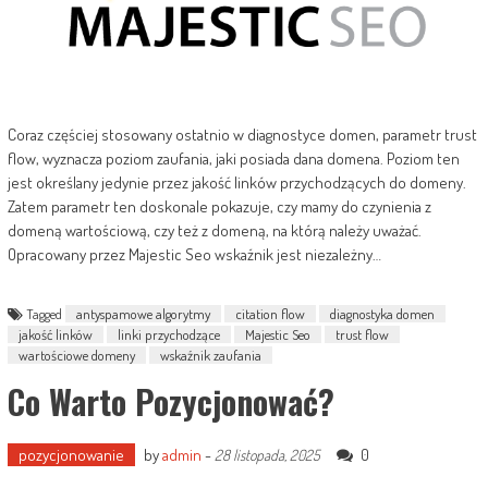
Coraz częściej stosowany ostatnio w diagnostyce domen, parametr trust
flow, wyznacza poziom zaufania, jaki posiada dana domena. Poziom ten
jest określany jedynie przez jakość linków przychodzących do domeny.
Zatem parametr ten doskonale pokazuje, czy mamy do czynienia z
domeną wartościową, czy też z domeną, na którą należy uważać.
Opracowany przez Majestic Seo wskaźnik jest niezależny…
Tagged
antyspamowe algorytmy
citation flow
diagnostyka domen
jakość linków
linki przychodzące
Majestic Seo
trust flow
wartościowe domeny
wskaźnik zaufania
Co Warto Pozycjonować?
pozycjonowanie
by
admin
-
0
28 listopada, 2025