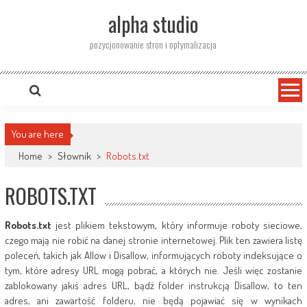
Skip
alpha studio
to
content
pozycjonowanie stron i optymalizacja
You are here
Home
>
Słownik
>
Robots.txt
ROBOTS.TXT
Robots.txt
jest plikiem tekstowym, który informuje roboty sieciowe,
czego mają nie robić na danej stronie internetowej. Plik ten zawiera listę
poleceń, takich jak Allow i Disallow, informujących roboty indeksujące o
tym, które adresy URL mogą pobrać, a których nie. Jeśli więc zostanie
zablokowany jakiś adres URL, bądź folder instrukcją Disallow, to ten
adres, ani zawartość folderu, nie będą pojawiać się w wynikach