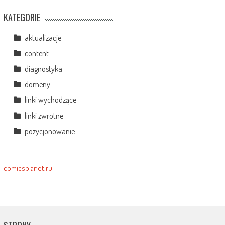
KATEGORIE
aktualizacje
content
diagnostyka
domeny
linki wychodzące
linki zwrotne
pozycjonowanie
comicsplanet.ru