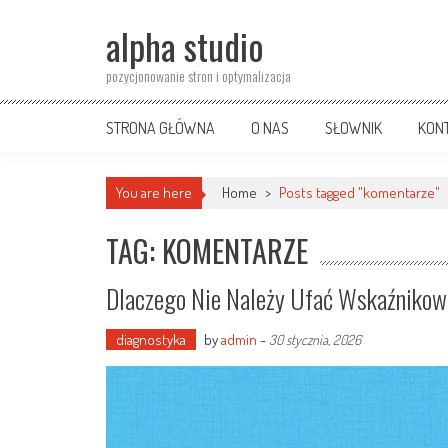
Skip
alpha studio
to
content
pozycjonowanie stron i optymalizacja
STRONA GŁÓWNA
O NAS
SŁOWNIK
KON
You are here
Home
>
Posts tagged "komentarze"
TAG: KOMENTARZE
Dlaczego Nie Należy Ufać Wskaźnikow
diagnostyka
by
admin
-
30 stycznia, 2026