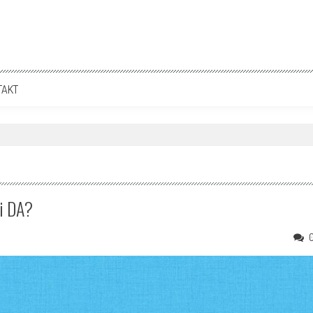
TAKT
i DA?