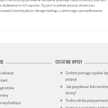
o dodawania w nich wpisów. Czy jest to jednak jeszcze skuteczna i
zważyć kwestię jakości danego katalogu, a zatem jego uporządkowania i
IE
OSTATNIE WPISY
tualizacje
Content pomaga uzyskać lep
pozycje
ntent
Jak pozyskiwać linki zwrotn
agnostyka
strony?
omeny
Trudna sztuka pozycjonowan
nki wychodzące
Wartość parametrów techni