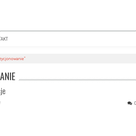
TAKT
zycjonowanie"
ANIE
je