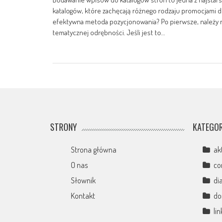
katalogów, które zachęcają różnego rodzaju promocjami d
efektywna metoda pozycjonowania? Po pierwsze, należy ro
tematycznej odrębności. Jeśli jest to…
STRONY
KATEGOR
Strona główna
ak
O nas
co
Słownik
di
Kontakt
d
li