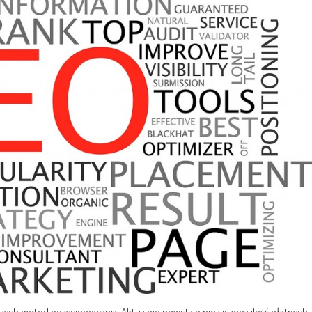
zych metod pozycjonowania. Aktualnie powstaje niezliczona ilość płatnych