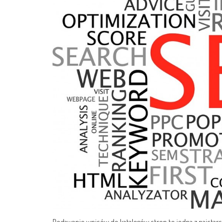
Dodawanie wpisów do katalogów stron to jedna z najstars