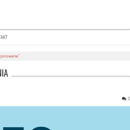
TAKT
cjonowania"
NIA