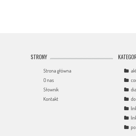
STRONY
KATEGOR
Strona główna
ak
O nas
co
Słownik
di
Kontakt
d
li
li
po