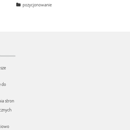
pozycjonowanie
sze
e do
ia stron
cznych
ciowo