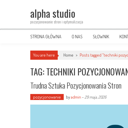
Skip
alpha studio
to
content
pozycjonowanie stron i optymalizacja
STRONA GŁÓWNA
O NAS
SŁOWNIK
KON
You are here
Home
>
Posts tagged "techniki pozy
TAG: TECHNIKI POZYCJONOWA
Trudna Sztuka Pozycjonowania Stron
pozycjonowanie
by
admin
-
29 maja, 2026