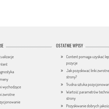
IE
OSTATNIE WPISY
tualizacje
Content pomaga uzyskać lep
pozycje
ntent
Jak pozyskiwać linki zwrotn
agnostyka
strony?
omeny
Trudna sztuka pozycjonowan
nki wychodzące
Wartość parametrów techni
nki zwrotne
strony
zycjonowanie
Pozyskiwanie dobrych jakoś