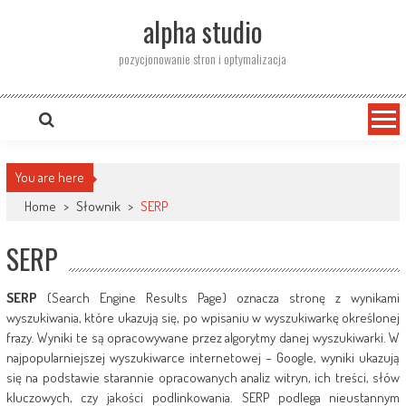
Skip
alpha studio
to
content
pozycjonowanie stron i optymalizacja
You are here
Home
>
Słownik
>
SERP
SERP
SERP
(Search Engine Results Page) oznacza stronę z wynikami
wyszukiwania, które ukazują się, po wpisaniu w wyszukiwarkę określonej
frazy. Wyniki te są opracowywane przez algorytmy danej wyszukiwarki. W
najpopularniejszej wyszukiwarce internetowej – Google, wyniki ukazują
się na podstawie starannie opracowanych analiz witryn, ich treści, słów
kluczowych, czy jakości podlinkowania. SERP podlega nieustannym