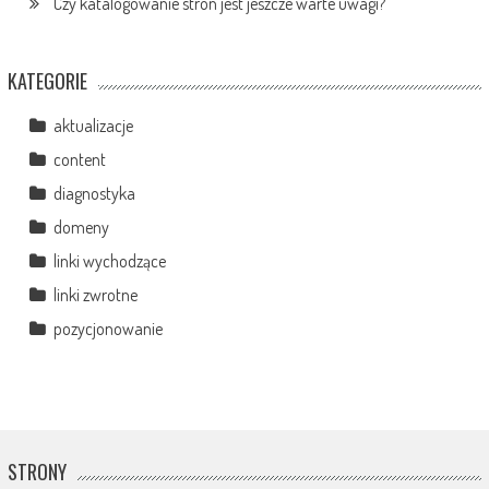
Czy katalogowanie stron jest jeszcze warte uwagi?
KATEGORIE
aktualizacje
content
diagnostyka
domeny
linki wychodzące
linki zwrotne
pozycjonowanie
STRONY