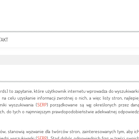
TAKT
rds) to zapytanie, które użytkownik internetu wprowadza do wyszukiwarki
a celu uzyskanie informacji zwrotnej o nich, a więc listy stron, najlepie
niki wyszukiwania (
SERP
) porządkowane są wg określonych przez dan
nych, do tych o najmniejszym prawdopodobieństwie adekwatnej odpowiedz
ów, stanowią wyzwanie dla twórców stron, zainteresowanych tym, aby ic
iedzi wyszukiwarki (
SERP
). Stąd dobór odpowiednich fraz w treści swoic