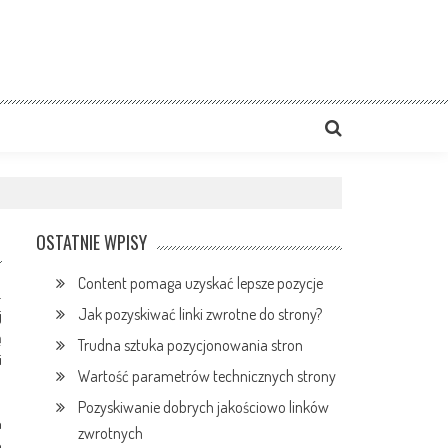
OSTATNIE WPISY
Content pomaga uzyskać lepsze pozycje
.
Jak pozyskiwać linki zwrotne do strony?
j
ą
Trudna sztuka pozycjonowania stron
i
Wartość parametrów technicznych strony
Pozyskiwanie dobrych jakościowo linków
h
zwrotnych
h