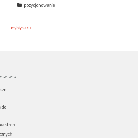
pozycjonowanie
mybiysk.ru
sze
e do
ia stron
cznych