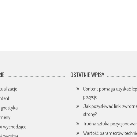
IE
OSTATNIE WPISY
tualizacje
Content pomaga uzyskać lep
pozycje
ntent
Jak pozyskiwać linki zwrotn
agnostyka
strony?
omeny
Trudna sztuka pozycjonowan
nki wychodzące
Wartość parametrów techni
nki zwrotne