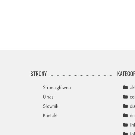
STRONY
KATEGOR
Strona główna
ak
O nas
co
Słownik
di
Kontakt
d
li
li