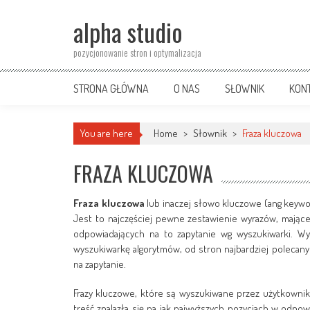
Skip
alpha studio
to
content
pozycjonowanie stron i optymalizacja
STRONA GŁÓWNA
O NAS
SŁOWNIK
KON
You are here
Home
>
Słownik
>
Fraza kluczowa
FRAZA KLUCZOWA
Fraza kluczowa
lub inaczej słowo kluczowe (ang keywo
Jest to najczęściej pewne zestawienie wyrazów, mające n
odpowiadających na to zapytanie wg wyszukiwarki. Wy
wyszukiwarkę algorytmów, od stron najbardziej poleca
na zapytanie.
Frazy kluczowe, które są wyszukiwane przez użytkownik
treść znalazła się na jak najwyższych pozycjach w odpow