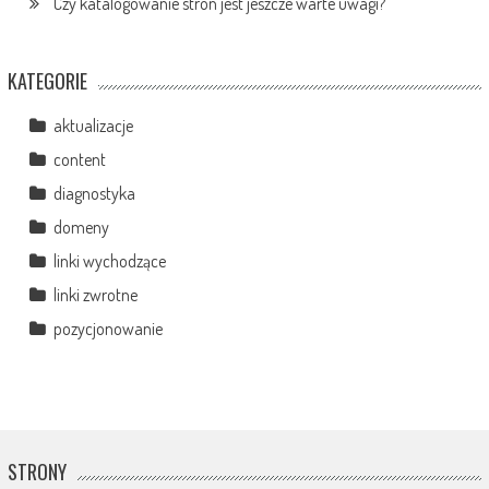
Czy katalogowanie stron jest jeszcze warte uwagi?
KATEGORIE
aktualizacje
content
diagnostyka
domeny
linki wychodzące
linki zwrotne
pozycjonowanie
STRONY