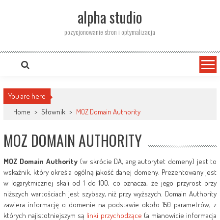
Skip
alpha studio
to
content
pozycjonowanie stron i optymalizacja
You are here
Home
>
Słownik
>
MOZ Domain Authority
MOZ DOMAIN AUTHORITY
MOZ Domain Authority
(w skrócie DA, ang autorytet domeny) jest to
wskaźnik, który określa ogólną jakość danej domeny. Prezentowany jest
w logarytmicznej skali od 1 do 100, co oznacza, że jego przyrost przy
niższych wartościach jest szybszy, niż przy wyższych. Domain Authority
zawiera informację o domenie na podstawie około 150 parametrów, z
których najistotniejszym są
linki przychodzące
(a mianowicie informacja