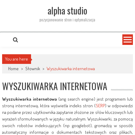
Skip
alpha studio
to
content
pozycjonowanie stron i optymalizacja
You are here
Home
>
Słownik
>
Wyszukiwarka internetowa
WYSZUKIWARKA INTERNETOWA
Wyszukiwarka internetowa
(ang search engine) jest programem lub
stroną internetową, która wyświetla indeks stron (
SERP
) w odpowiedzi
na podane przez użytkownika zapytanie złożone ze słów kluczowych lub
wyrażeń sformułowanych w języku naturalnym. Wyszukiwarki, za pomocą
swoich robotów indeksujących (np googlebot), gromadzą w sposób
automatyczny informacje o dokumentach tekstowych oraz plikach,